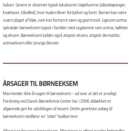
halsen. Senere er eksemet typisk lokaliseret i bøjefurerne (albuebøjninger,
knæhaser, håndled), hvor huden bliver fortykket og furet. Barnet kan være
svært plaget af kløe, som kan forstyrre søvn og god trivsel. Ligesom astma
optræder børneeksem typisk i familier med sygdomme som astma, høfeber
og eksem. Børneeksem kaldes også atopisk eksem, atopisk dermatitis,
astmaeksem eller prurigo Besnier.
ÅRSAGER TIL BØRNEEKSEM
Man kender ikke årsagen til børneeksem – ud over at det er arveligt.
Forskning ved Dansk BørneAstma Center har i 2006 afdækket et
afgørende gen for udviklingen af eksem. Dette genetiske anlæg til
børneeksem medfører en “utæt” hudbarriere.
Allergi kan forværre børneeksem. Allergierne er oftest overfor fødemidler