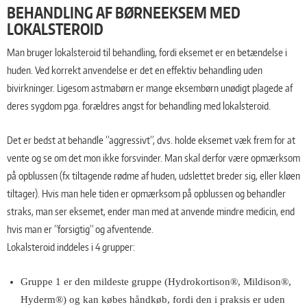
BEHANDLING AF BØRNEEKSEM MED
LOKALSTEROID
Man bruger lokalsteroid til behandling, fordi eksemet er en betændelse i
huden. Ved korrekt anvendelse er det en effektiv behandling uden
bivirkninger. Ligesom astmabørn er mange eksembørn unødigt plagede af
deres sygdom pga. forældres angst for behandling med lokalsteroid.
Det er bedst at behandle ”aggressivt”, dvs. holde eksemet væk frem for at
vente og se om det mon ikke forsvinder. Man skal derfor være opmærksom
på opblussen (fx tiltagende rødme af huden, udslettet breder sig, eller kløen
tiltager). Hvis man hele tiden er opmærksom på opblussen og behandler
straks, man ser eksemet, ender man med at anvende mindre medicin, end
hvis man er ”forsigtig” og afventende.
Lokalsteroid inddeles i 4 grupper:
Gruppe 1 er den mildeste gruppe (Hydrokortison®, Mildison®,
Hyderm®) og kan købes håndkøb, fordi den i praksis er uden