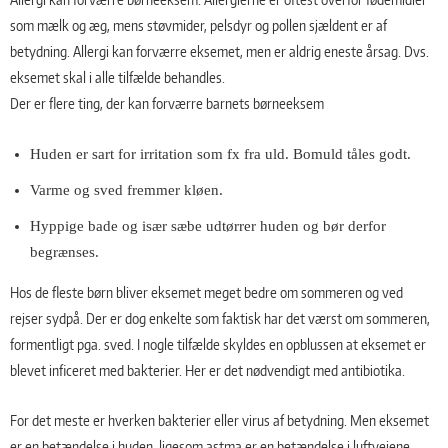
som mælk og æg, mens støvmider, pelsdyr og pollen sjældent er af
betydning. Allergi kan forværre eksemet, men er aldrig eneste årsag. Dvs.
eksemet skal i alle tilfælde behandles.
Der er flere ting, der kan forværre barnets børneeksem
Huden er sart for irritation som fx fra uld. Bomuld tåles godt.
Varme og sved fremmer kløen.
Hyppige bade og især sæbe udtørrer huden og bør derfor
begrænses.
Hos de fleste børn bliver eksemet meget bedre om sommeren og ved
rejser sydpå. Der er dog enkelte som faktisk har det værst om sommeren,
formentligt pga. sved. I nogle tilfælde skyldes en opblussen at eksemet er
blevet inﬁceret med bakterier. Her er det nødvendigt med antibiotika.
For det meste er hverken bakterier eller virus af betydning. Men eksemet
er en betændelse i huden, ligesom astma er en betændelse i luftvejene.