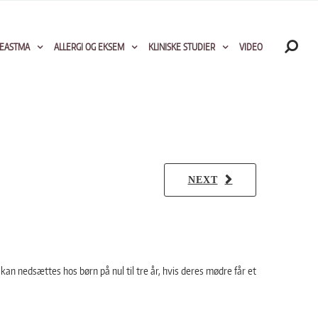
EASTMA
ALLERGI OG EKSEM
KLINISKE STUDIER
VIDEO
NEXT
n nedsættes hos børn på nul til tre år, hvis deres mødre får et