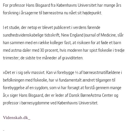
For professor Hans Bisgaard fra Københavns Universitet har mange års
forskning i årsagerne til børneastma nu nået sit højdepunkt.
I et studie, der netop er blevet publiceret i verdens førende
sundhedsvidenskabelige tidsskrift, New England Journal of Medicine, slår
han sammen med en række kolleger fast, at risikoen for at føde et barn
med astma daler med 30 procent, hvis moderen har spist fiskeolie i tredje
trimester; de sidste tre måneder af graviditeten.
»Det er i sig selv massivt. Kan vi forebygge ⅓ af børneastmatilfældene i
befolkningen med fiskeolie, har vi fundamentalt ændret tilgangen til
forebyggelse af en sygdom, som vi har forsøgt at forstå gennem mange
år,« siger Hans Bisgaard, der er leder af Dansk BørneAstma Center og
professor i børnesygdomme ved Københavns Universitet.
Videnskab.dk_